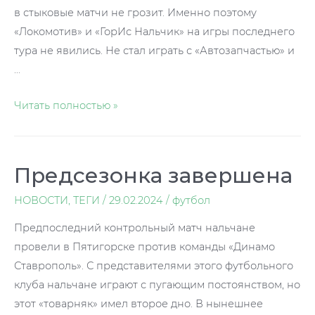
в стыковые матчи не грозит. Именно поэтому
«Локомотив» и «ГорИс Нальчик» на игры последнего
тура не явились. Не стал играть с «Автозапчастью» и
…
Остались
Читать полностью »
стыковые
матчи
Предсезонка завершена
НОВОСТИ
,
ТЕГИ
/
29.02.2024
/
футбол
Предпоследний контрольный матч нальчане
провели в Пятигорске против команды «Динамо
Ставрополь». С представителями этого футбольного
клуба нальчане играют с пугающим постоянством, но
этот «товарняк» имел второе дно. В нынешнее