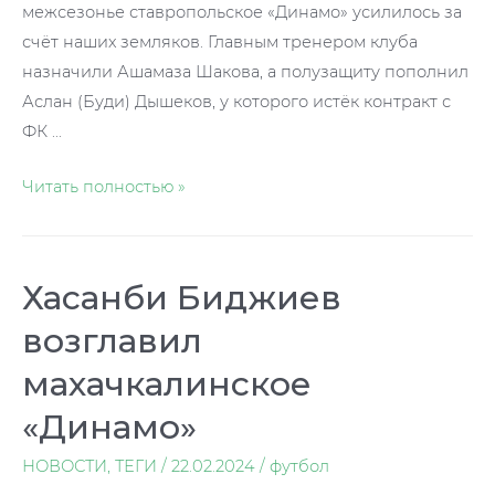
межсезонье ставропольское «Динамо» усилилось за
счёт наших земляков. Главным тренером клуба
назначили Ашамаза Шакова, а полузащиту пополнил
Аслан (Буди) Дышеков, у которого истёк контракт с
ФК …
Предсезонка
Читать полностью »
завершена
Хасанби Биджиев
возглавил
махачкалинское
«Динамо»
НОВОСТИ
,
ТЕГИ
/
22.02.2024
/
футбол