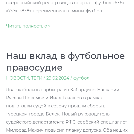
всероссийский реестр видов спорта: – футбол «6×6»,
«7×7», «8×8» переименован в мини-футбол. …
Футбол
Читать полностью »
–
это
вам
Наш вклад в футбольное
не
правосудие
футзал!
НОВОСТИ
,
ТЕГИ
/
29.02.2024
/
футбол
Два футбольных арбитра из Кабардино-Балкарии
Руслан Шекемов и Инал Танашев в рамках
подготовки судей к сезону прошли сборы в
турецком городе Белек. Новый руководитель
судейского департамента РФС, сербский специалист
Милорад Мажич повысил планку допуска. Оба наших