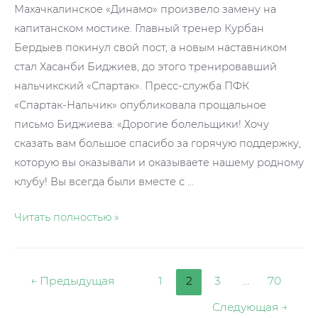
Махачкалинское «Динамо» произвело замену на
капитанском мостике. Главный тренер Курбан
Бердыев покинул свой пост, а новым наставником
стал Хасанби Биджиев, до этого тренировавший
нальчикский «Спартак». Пресс-служба ПФК
«Спартак-Нальчик» опубликовала прощальное
письмо Биджиева: «Дорогие болельщики! Хочу
сказать вам большое спасибо за горячую поддержку,
которую вы оказывали и оказываете нашему родному
клубу! Вы всегда были вместе с …
Хасанби
Читать полностью »
Биджиев
возглавил
махачкалинское
Пагинация
←
Предыдущая
1
2
3
…
70
«Динамо»
записей
Следующая
→