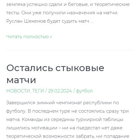
земляка успешно сдали и беговые, и теоретические
тесты. Они уже получили назначения на матчи.
Руслан Шекемов будет судить матч …
Наш
Читать полностью »
вклад
в
футбольное
Остались стыковые
правосудие
матчи
НОВОСТИ
,
ТЕГИ
/
29.02.2024
/
футбол
Завершился зимний чемпионат республики по
футболу. В последнем туре не состоялись сразу три
матча. Команды из середины турнирной таблицы
лишились мотивации – ни на пьедестал нет даже
теоретической возможности забрать, ни попадание