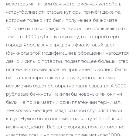
некоторыми типами банкнотоприёмных устройств
«отфутболивают» старые купюры, причём даже те,
которые только что были получены в банкомате.
Многие наши сограждане постоянно сталкиваются с
тем, что 1000-рублёвую купюру, на которой герб
города Ярославля окрашен в фиолетовый цвет
(банкноты этой модификации в обращении находятся
давно и сильно потёрты), подавляющее большинство
платёжных терминалов не принимает. Сколько бы ты
ни пытался «протолкнуть» такую деньгу, автомат
неизменно будет её обратно «выплёвывать». А 5000-
рублевые банкноты, какими бы новенькими они ни
были, не принимает ни один платёжный терминал.
Несколько месяцев назад со мной случился такой
казус. Нужно было положить на карту «Сбербанка»
наличные деньги. Всё шло хорошо, пока автомат не
«заартачился» и не отказался принимать две 1000-