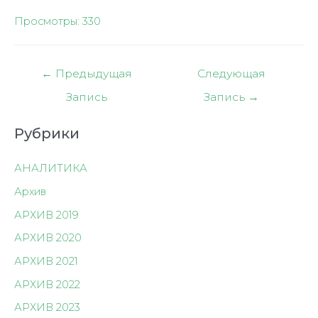
Просмотры:
330
Навигация
←
Предыдущая
Следующая
по
Запись
Запись
→
записям
Рубрики
АНАЛИТИКА
Архив
АРХИВ 2019
АРХИВ 2020
АРХИВ 2021
АРХИВ 2022
АРХИВ 2023