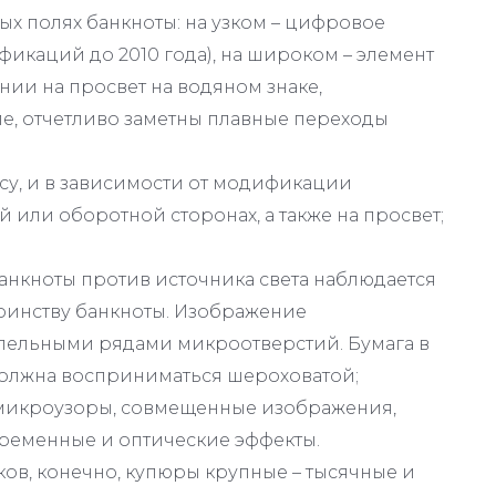
ых полях банкноты: на узком – цифровое
икаций до 2010 года), на широком – элемент
ии на просвет на водяном знаке,
, отчетливо заметны плавные переходы
ссу, и в зависимости от модификации
 или оборотной сторонах, а также на просвет;
нкноты против источника света наблюдается
оинству банкноты. Изображение
ельными рядами микроотверстий. Бумага в
олжна восприниматься шероховатой;
и микроузоры, совмещенные изображения,
ременные и оптические эффекты.
в, конечно, купюры крупные – тысячные и