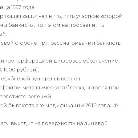
ца 1997 года:
ряющая защитная нить, пять участков которой
ны банкноты, при этом на просвет нить
ой;
цевой стороне при рассматривании банкноты
е микроперфорацией цифровое обозначение
, 1000 рублей);
сячерублевой купюры выполнен
фектом металлического блеска, которая при
 золотисто-зеленый.
ей бывают также модификации 2010 года. Их
магу, выходит на поверхность на лицевой
;