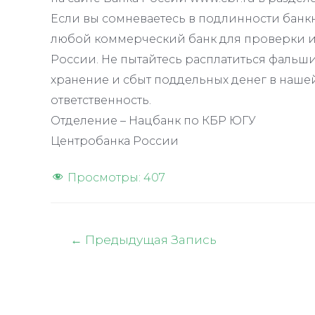
Если вы сомневаетесь в подлинности банкн
любой коммерческий банк для проверки ил
России. Не пытайтесь расплатиться фальш
хранение и сбыт поддельных денег в наше
ответственность.
Отделение – Нацбанк по КБР ЮГУ
Центробанка России
Просмотры:
407
Навигация
←
Предыдущая Запись
по
записям