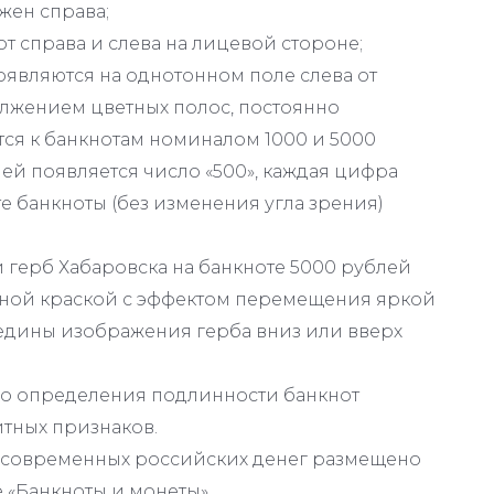
жен справа;
т справа и слева на лицевой стороне;
оявляются на однотонном поле слева от
лжением цветных полос, постоянно
тся к банкнотам номиналом 1000 и 5000
лей появляется число «500», каждая цифра
е банкноты (без изменения угла зрения)
и герб Хабаровска на банкноте 5000 рублей
ной краской с эффектом перемещения яркой
едины изображения герба вниз или вверх
го определения подлинности банкнот
тных признаков.
 современных российских денег размещено
е «Банкноты и монеты».