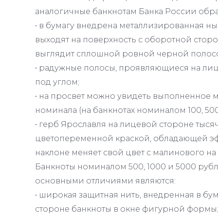
аналогичные банкнотам Банка России образ
• в бумагу внедрена металлизированная ны
выходят на поверхность с оборотной сторо
выглядит сплошной ровной черной полос
• радужные полосы, проявляющиеся на ли
под углом;
• на просвет можно увидеть выполненно
номинала (на банкнотах номиналом 100, 500
• герб Ярославля на лицевой стороне ты
цветопеременной краской, обладающей эф
наклоне меняет свой цвет с малинового на
Банкноты номиналом 500, 1000 и 5000 рубл
основными отличиями являются:
• широкая защитная нить, внедренная в бу
стороне банкноты в окне фигурной формы