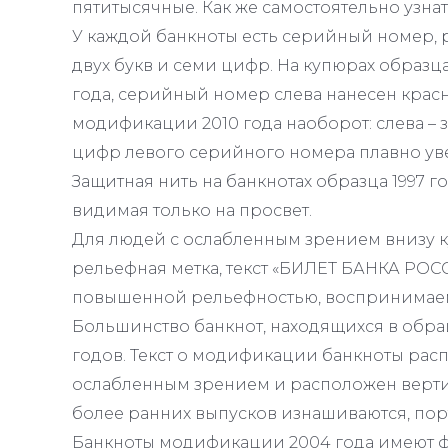
пятитысячные. Как же самостоятельно узнат
У каждой банкноты есть серийный номер, р
двух букв и семи цифр. На купюрах образца
года, серийный номер слева нанесен красн
модификации 2010 года наоборот: слева – з
цифр левого серийного номера плавно уве
Защитная нить на банкнотах образца 1997 г
видимая только на просвет.
Для людей с ослабленным зрением внизу 
рельефная метка, текст «БИЛЕТ БАНКА РОС
повышенной рельефностью, воспринимаем
Большинство банкнот, находящихся в обра
годов. Текст о модификации банкноты расп
ослабленным зрением и расположен вертик
более ранних выпусков изнашиваются, пор
Банкноты модификации 2004 года имеют ф