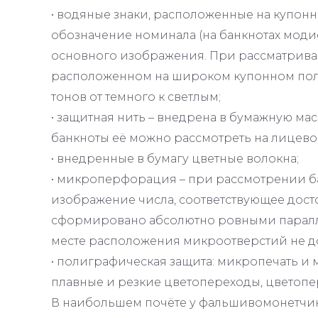
• водяные знаки, расположенные на купонн
обозначение номинала (на банкнотах модиф
основного изображения. При рассматриван
расположенном на широком купонном поле
тонов от темного к светлым;
• защитная нить – внедрена в бумажную ма
банкноты её можно рассмотреть на лицевой
• внедренные в бумагу цветные волокна;
• микроперфорация – при рассмотрении ба
изображение числа, соответствующее дост
сформировано абсолютно ровными паралл
месте расположения микроотверстий не д
• полиграфическая защита: микропечать 
плавные и резкие цветопереходы, цветопе
В наибольшем почёте у фальшивомонетчико