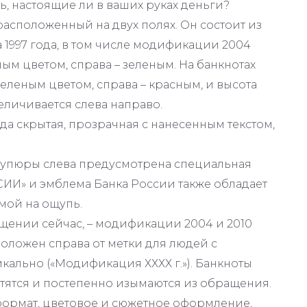
ь, настоящие ли в ваших руках деньги?
асположенный на двух полях. Он состоит из
 1997 года, в том числе модификации 2004
ым цветом, справа – зеленым. На банкнотах
еленым цветом, справа – красным, и высота
личивается слева направо.
ода скрытая, прозрачная с нанесенным текстом,
купюры слева предусмотрена специальная
СИИ» и эмблема Банка России также обладает
ой на ощупь.
щении сейчас, – модификации 2004 и 2010
оложен справа от метки для людей с
ально («Модификация ХХХХ г.»). Банкноты
тятся и постепенно изымаются из обращения.
ормат, цветовое и сюжетное оформление,