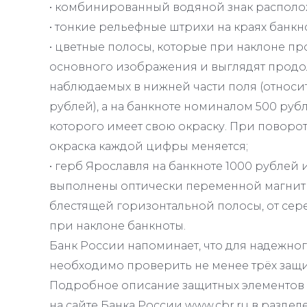
• комбинированный водяной знак располо
• тонкие рельефные штрихи на краях банкно
• цветные полосы, которые при наклоне пр
основного изображения и выглядят продо
наблюдаемых в нижней части поля (относи
рублей), а на банкноте номиналом 500 руб
которого имеет свою окраску. При поворот
окраска каждой цифры меняется;
• герб Ярославля на банкноте 1000 рублей 
выполнены оптически переменной магнит
блестящей горизонтальной полосы, от сер
при наклоне банкноты.
Банк России напоминает, что для надежно
необходимо проверить не менее трёх защи
Подробное описание защитных элементов
на сайте Банка России www.cbr.ru в раздел