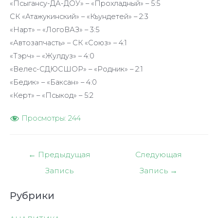
«Псыгансу-ДА-ДОУ» – «Прохладный» – 5:5
СК «Атажукинский» – «Къундетей» – 2:3
«Нарт» – «ЛогоВАЗ» – 3:5
«Автозапчасть» – СК «Союз» – 4:1
«Тэрч» – «Жулдуз» – 4:0
«Велес-СДЮСШОР» – «Родник» – 2:1
«Бедик» – «Баксан» – 4:0
«Керт» – «Псыкод» – 5:2
Просмотры:
244
Навигация
←
Предыдущая
Следующая
по
Запись
Запись
→
записям
Рубрики