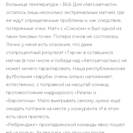
больнице температура – 36,6. Для «Автозапчасти»
осталось лишь несколько экстремальных матчей, где
её ждут определенные проблемы и, как следствие,
потерянные очки. Матч с «Союзом» и был одной из
таких пиковых точек. Потеря очков не состоялась.
Лично у меня есть опасения, что даже
стопроцентный результат «Тэрча» в оставшихся
матчах (в том числе и победа над «Автозапчастью») не
может ничего гарантировать. Наша республиканская
футбольная «заруба» очень сильно напоминает,
естественно, с поправкой на масштаб команд,
противостояние мадридского «Реала» и
«Барселоны». Мало выигрывать самому, нужно ещё
ожидать топтания на месте у конкурента. И в этом
есть своя прелесть.
«Ребрендинг» прохладненской команды явно пошёл
ей на пользу. За два тура, что прошли после