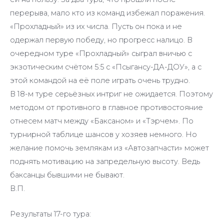
перерыва, мало кто из команд избежал поражения.
«Прохладный» из их числа. Пусть он пока и не
одержал первую победу, но прогресс налицо. В
очередном туре «Прохладный» сыграл вничью с
экзотическим счётом 5:5 с «Псыгансу-ДА-ДОУ», а с
этой командой на её поле играть очень трудно.
В 18-м туре серьёзных интриг не ожидается. Поэтому
методом от противного в главное противостояние
отнесем матч между «Баксаном» и «Тэрчем». По
турнирной таблице шансов у хозяев немного. Но
желание помочь землякам из «Автозапчасти» может
поднять мотивацию на запредельную высоту. Ведь
баксанцы бывшими не бывают.
В.П.
Результаты 17-го тура: