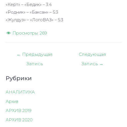
«Керт» – «Бедик» – 3:4
«Родник» – «Баксан» – 5:3
«Жулдуз» – «ЛогоВАЗ» – 5:3
Просмотры:
269
Навигация
←
Предыдущая
Следующая
по
Запись
Запись
→
записям
Рубрики
АНАЛИТИКА
Архив
АРХИВ 2019
АРХИВ 2020