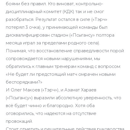
боями без правил. Кто виноват, контрольно-
дисциплинарный комитет (КДК) так и не смог
разобраться. Результат остался в силе («Тэрч»
потерял 3 очка), у принимающей команды был
дисквалифицирован стадион («Псыгансу» полтора
месяца играл за пределами родного села).
Понимая, что восстановление справедливости порой
сопровождается новыми нарушениями, мы
обратились к главным тренерам команд с вопросом:
«Не будет ли предстоящий матч омрачен новыми
беспорядками?»
И Олег Макоев («Тэрч»), и Азамат Хараев
(«Псыгансу») выразили абсолютную уверенность, что
всё будет чинно и благородно. Хотя оба
оговорились, что надеются на отсутствие
провокаций.
Стоит отметить и решительные действия руководства