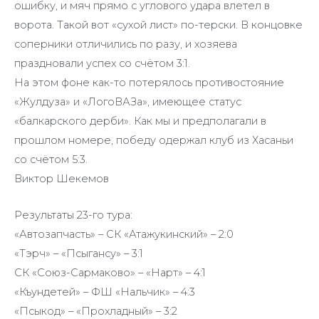
ошибку, и мяч прямо с углового удара влетел в
ворота. Такой вот «сухой лист» по-терски. В концовке
соперники отличились по разу, и хозяева
праздновали успех со счётом 3:1.
На этом фоне как-то потерялось противостояние
«Жулдуза» и «ЛогоВАЗа», имеющее статус
«балкарского дерби». Как мы и предполагали в
прошлом номере, победу одержал клуб из Хасаньи
со счётом 5:3.
Виктор Шекемов
Результаты 23-го тура:
«Автозапчасть» – СК «Атажукинский» – 2:0
«Тэрч» – «Псыгансу» – 3:1
СК «Союз-Сармаково» – «Нарт» – 4:1
«Къундетей» – ФШ «Нальчик» – 4:3
«Псыкод» – «Прохладный» – 3:2