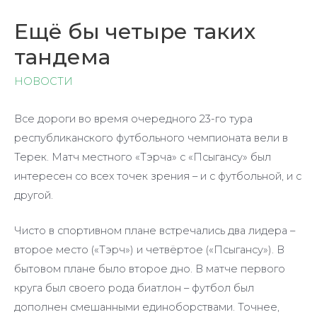
Ещё бы четыре таких
тандема
НОВОСТИ
Все дороги во время очередного 23-го тура
республиканского футбольного чемпионата вели в
Терек. Матч местного «Тэрча» с «Псыгансу» был
интересен со всех точек зрения – и с футбольной, и с
другой.
Чисто в спортивном плане встречались два лидера –
второе место («Тэрч») и четвёртое («Псыгансу»). В
бытовом плане было второе дно. В матче первого
круга был своего рода биатлон – футбол был
дополнен смешанными единоборствами. Точнее,