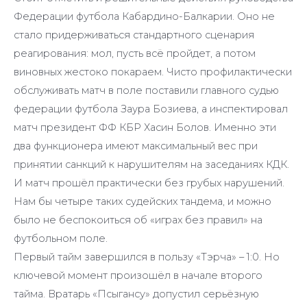
Федерации футбола Кабардино-Балкарии. Оно не
стало придерживаться стандартного сценария
реагирования: мол, пусть всё пройдет, а потом
виновных жестоко покараем. Чисто профилактически
обслуживать матч в поле поставили главного судью
федерации футбола Заура Бозиева, а инспектировал
матч президент ФФ КБР Хасин Болов. Именно эти
два функционера имеют максимальный вес при
принятии санкций к нарушителям на заседаниях КДК.
И матч прошёл практически без грубых нарушений.
Нам бы четыре таких судейских тандема, и можно
было не беспокоиться об «играх без правил» на
футбольном поле.
Первый тайм завершился в пользу «Тэрча» – 1:0. Но
ключевой момент произошёл в начале второго
тайма. Вратарь «Псыгансу» допустил серьёзную