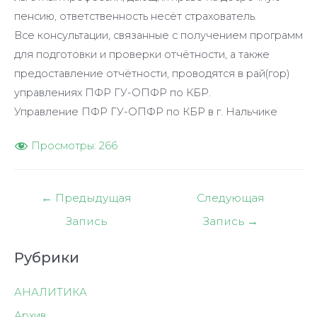
пенсию, ответственность несёт страхователь.
Все консультации, связанные с получением программ
для подготовки и проверки отчётности, а также
предоставление отчётности, проводятся в рай(гор)
управлениях ПФР ГУ-ОПФР по КБР.
Управление ПФР ГУ-ОПФР по КБР в г. Нальчике
Просмотры:
266
Навигация
←
Предыдущая
Следующая
по
Запись
Запись
→
записям
Рубрики
АНАЛИТИКА
Архив