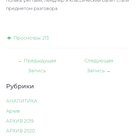
полька, регтайм, лендлер и классический балет стали
предметом разговора.
Просмотры:
213
Навигация
←
Предыдущая
Следующая
по
Запись
Запись
→
записям
Рубрики
АНАЛИТИКА
Архив
АРХИВ 2019
АРХИВ 2020