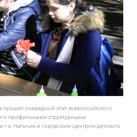
а прошёл очередной этап всероссийского
нного профильными структурными
г.о. Нальчик и городским Центром детского