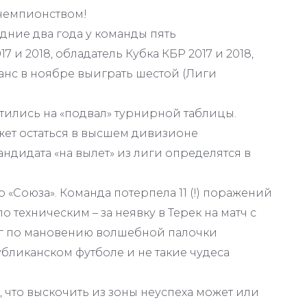
 чемпионством!
едние два года у команды пять
 и 2018, обладатель Кубка КБР 2017 и 2018,
анс в ноябре выиграть шестой (Лиги
ились на «подвал» турнирной таблицы.
жет остаться в высшем дивизионе
андидата «на вылет» из лиги определятся в
«Союза». Команда потерпела 11 (!) поражений
техническим – за неявку в Терек на матч с
уг по мановению волшебной палочки
убликанском футболе и не такие чудеса
 что выскочить из зоны неуспеха может или