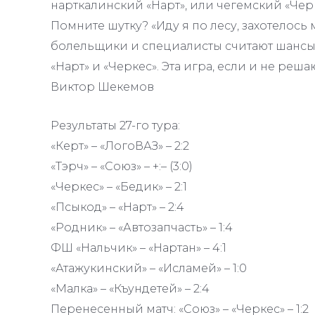
нарткалинский «Нарт», или чегемский «Черк
Помните шутку? «Иду я по лесу, захотелось м
болельщики и специалисты считают шансы, 
«Нарт» и «Черкес». Эта игра, если и не реш
Виктор Шекемов
Результаты 27-го тура:
«Керт» – «ЛогоВАЗ» – 2:2
«Тэрч» – «Союз» – +:– (3:0)
«Черкес» – «Бедик» – 2:1
«Псыкод» – «Нарт» – 2:4
«Родник» – «Автозапчасть» – 1:4
ФШ «Нальчик» – «Нартан» – 4:1
«Атажукинский» – «Исламей» – 1:0
«Малка» – «Къундетей» – 2:4
Перенесенный матч: «Союз» – «Черкес» – 1:2