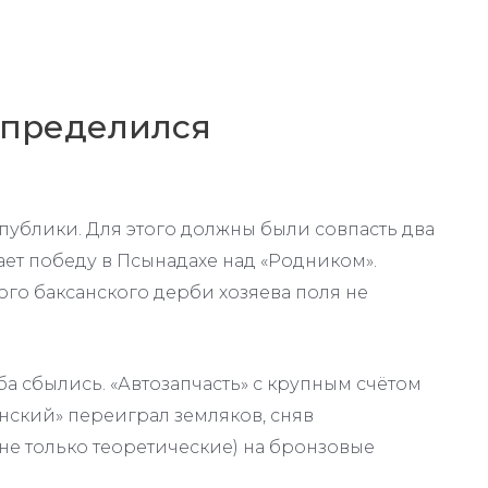
определился
публики. Для этого должны были совпасть два
ает победу в Псынадахе над «Родником».
ого баксанского дерби хозяева поля не
ба сбылись. «Автозапчасть» с крупным счётом
инский» переиграл земляков, сняв
не только теоретические) на бронзовые