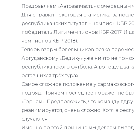
Поздравляем «Автозапчасть» с очередным
Для справки некоторая статистика: за посл
республиканских титулов – чемпион КБР 2017
победитель Лиги чемпионов КБР-2017. И ш
чемпионов КБР-2018).
Теперь взоры болельщиков резко перемест
Аргуданскому «Бедику» уже ничто не помо
республиканского футбола. А вот ещё два к
оставшихся трёх турах.
Самое сложное положение у сармаковского 
подряд. Причём последнее поражение было 
«Тэрчем». Предположить, что команду вдр
реанимируется, очень сложно. Хотя в респ
случаются.
Именно по этой причине мы делаем вывод,