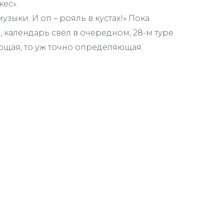
ес».
узыки. И оп – рояль в кустах!» Пока
календарь свёл в очередном, 28-м туре
ающая, то уж точно определяющая.