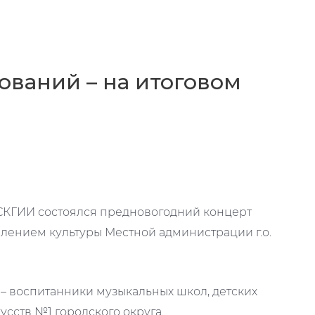
ований – на итоговом
в СКГИИ состоялся предновогодний концерт
влением культуры Местной администрации г.о.
– воспитанники музыкальных школ, детских
усств №1 городского округа.