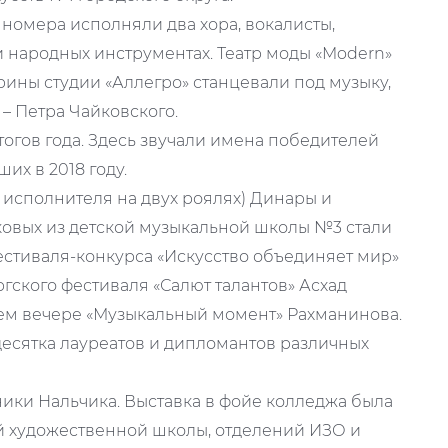
номера исполняли два хора, вокалисты,
и народных инструментах. Театр моды «Modern»
ины студии «Аллегро» станцевали под музыку,
– Петра Чайковского.
огов года. Здесь звучали имена победителей
их в 2018 году.
исполнителя на двух роялях) Динары и
ковых из детской музыкальной школы №3 стали
естиваля-конкурса «Искусство объединяет мир»
гского фестиваля «Салют талантов» Асхад
ем вечере «Музыкальный момент» Рахманинова.
десятка лауреатов и дипломантов различных
ники Нальчика. Выставка в фойе колледжа была
й художественной школы, отделений ИЗО и