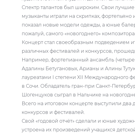
Спектр талантов был широким. Свои лучшие 
музыканты играли на скрипках, фортепьяно 
показал новые модели одежды, а юные балер
пожалуй, самого «новогоднего» композитора 
Концерт стал своеобразным подведением ит
различных фестивалей и конкурсов, прошедш
Например, фортепианный ансамбль (четыре 
Адалины Бетугановых, Арианы и Алины Туту
лауреатами I степени XII Международного ф
в Сочи. Обладатель гран-при Санкт-Петербур
Шогенцуков сыграл в Нальчике на новогодн
Всего на итоговом концерте выступили два 
конкурсов и фестивалей.
Свой «годовой отчёт» сделали и юные худож
устроена их произведений учащихся детско