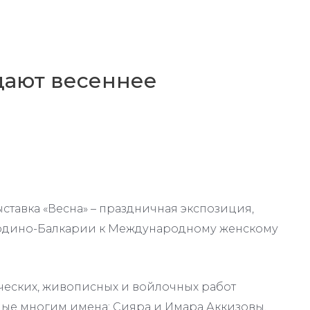
дают весеннее
ыставка «Весна» – праздничная экспозиция,
рдино-Балкарии к Международному женскому
ческих, живописных и войлочных работ
ные многим имена: Сияра и Имара Аккизовы,