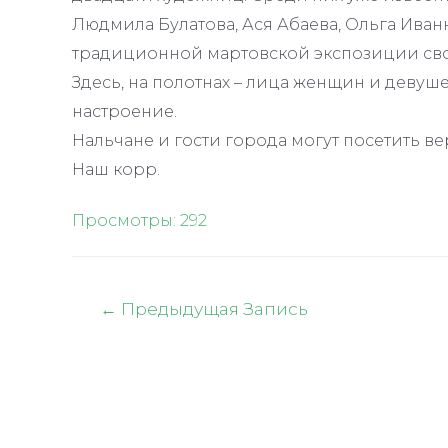
Людмила Булатова, Ася Абаева, Ольга Иван
традиционной мартовской экспозиции сво
Здесь, на полотнах – лица женщин и девушек,
настроение.
Нальчане и гости города могут посетить ве
Наш корр.
Просмотры:
292
Навигация
←
Предыдущая Запись
по
записям