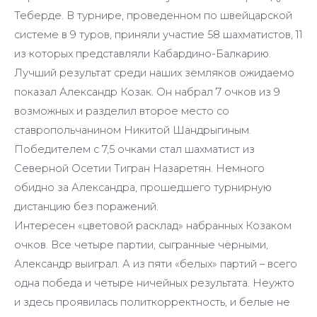
Теберде. В турнире, проведенном по швейцарской
системе в 9 туров, приняли участие 58 шахматистов, 11
из которых представляли Кабардино-Балкарию.
Лучший результат среди наших земляков ожидаемо
показал Александр Козак. Он набрал 7 очков из 9
возможных и разделил второе место со
ставропольчанином Никитой Шандрыгиным.
Победителем с 7,5 очками стал шахматист из
Северной Осетии Тигран Назаретян. Немного
обидно за Александра, прошедшего турнирную
дистанцию без поражений.
Интересен «цветовой расклад» набранных Козаком
очков. Все четыре партии, сыгранные чёрными,
Александр выиграл. А из пяти «белых» партий – всего
одна победа и четыре ничейных результата. Неужто
и здесь проявилась политкорректность, и белые не