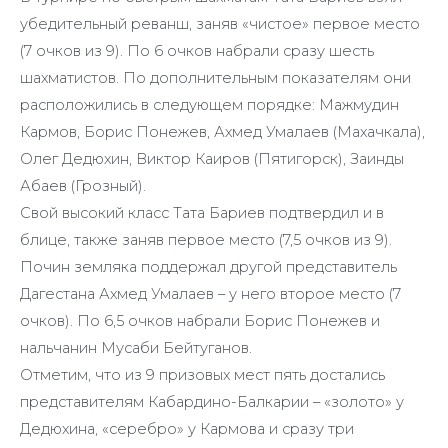
убедительный реванш, заняв «чистое» первое место
(7 очков из 9). По 6 очков набрали сразу шесть
шахматистов. По дополнительным показателям они
расположились в следующем порядке: Мажмудин
Кармов, Борис Понежев, Ахмед Умалаев (Махачкала),
Олег Дедюхин, Виктор Каиров (Пятигорск), Заинды
Абаев (Грозный).
Свой высокий класс Тата Бариев подтвердил и в
блице, также заняв первое место (7,5 очков из 9).
Почин земляка поддержал другой представитель
Дагестана Ахмед Умалаев – у него второе место (7
очков). По 6,5 очков набрали Борис Понежев и
нальчанин Мусаби Бейтуганов.
Отметим, что из 9 призовых мест пять достались
представителям Кабардино-Балкарии – «золото» у
Дедюхина, «серебро» у Кармова и сразу три