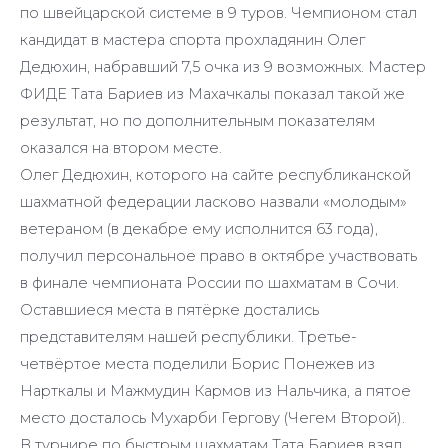
по швейцарской системе в 9 туров. Чемпионом стал
кандидат в мастера спорта прохладянин Олег
Дедюхин, набравший 7,5 очка из 9 возможных. Мастер
ФИДЕ Тата Бариев из Махачкалы показал такой же
результат, но по дополнительным показателям
оказался на втором месте.
Олег Дедюхин, которого на сайте республиканской
шахматной федерации ласково назвали «молодым»
ветераном (в декабре ему исполнится 63 года),
получил персональное право в октябре участвовать
в финале чемпионата России по шахматам в Сочи.
Оставшиеся места в пятёрке достались
представителям нашей республики. Третье-
четвёртое места поделили Борис Понежев из
Нарткалы и Мажмудин Кармов из Нальчика, а пятое
место досталось Мухарби Гергову (Чегем Второй).
В турнире по быстрым шахматам Тата Бариев взял