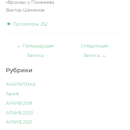
«бронзы» у Понежева.
Виктор Шекемов
Просмотры:
252
Навигация
←
Предыдущая
Следующая
по
Запись
Запись
→
записям
Рубрики
АНАЛИТИКА
Архив
АРХИВ 2019
АРХИВ 2020
АРХИВ 2021