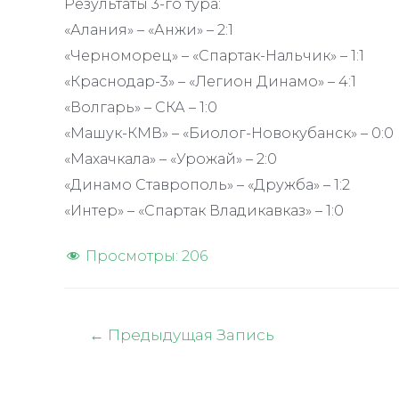
Результаты 3-го тура:
«Алания» – «Анжи» – 2:1
«Черноморец» – «Спартак-Нальчик» – 1:1
«Краснодар-3» – «Легион Динамо» – 4:1
«Волгарь» – СКА – 1:0
«Машук-КМВ» – «Биолог-Новокубанск» – 0:0
«Махачкала» – «Урожай» – 2:0
«Динамо Ставрополь» – «Дружба» – 1:2
«Интер» – «Спартак Владикавказ» – 1:0
Просмотры:
206
Навигация
←
Предыдущая Запись
по
записям