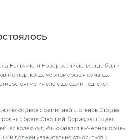
остоялось
нд Нальчика и Новороссийска всегда были
авних пор, когда черноморская команда
отивостояние имело ещё один подтекст.
еляются двое с фамилией Шогенов. Это два
а родных брата. Старший, Борис, защищает
ейчас волею судьбы оказался в «Черноморце».
ладший должен уважительно относиться к