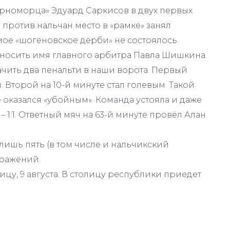
ерноморца» Эдуард Саркисов в двух первых
о против нальчан место в «рамке» занял
мое «шогеновское дерби» не состоялось.
 носить имя главного арбитра Павла Шишкина.
ачить два пенальти в наши ворота. Первый
 Второй на 10-й минуте стал голевым. Такой
 оказался «убойным». Команда устояла и даже
– 1:1. Ответный мяч на 63-й минуте провёл Алан
лишь пять (в том числе и нальчикский
оражений.
цу, 9 августа. В столицу республики приедет