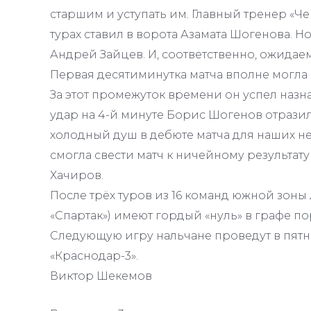
старшим и уступать им. Главный тренер «Ч
турах ставил в ворота Азамата Шогенова. Н
Андрей Зайцев. И, соответственно, ожидае
Первая десятиминутка матча вполне могла
За этот промежуток времени он успел назн
удар на 4-й минуте Борис Шогенов отразил.
холодный душ в дебюте матча для наших не
смогла свести матч к ничейному результату 
Хачиров.
После трёх туров из 16 команд южной зоны 
«Спартак») имеют гордый «нуль» в графе п
Следующую игру нальчане проведут в пятни
«Краснодар-3».
Виктор Шекемов