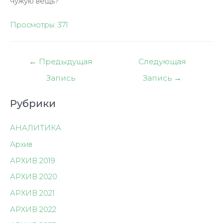
чужую вещь?
Просмотры:
371
Навигация
←
Предыдущая
Следующая
по
Запись
Запись
→
записям
Рубрики
АНАЛИТИКА
Архив
АРХИВ 2019
АРХИВ 2020
АРХИВ 2021
АРХИВ 2022