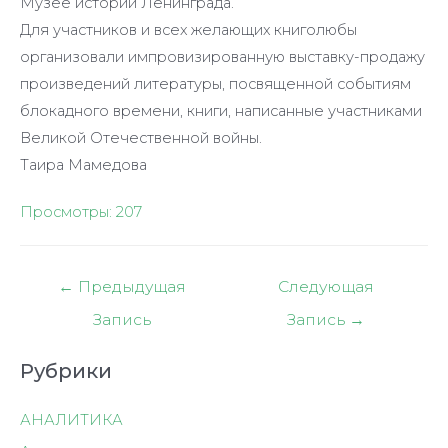
Музее истории Ленинграда.
Для участников и всех желающих книголюбы
организовали импровизированную выставку-продажу
произведений литературы, посвященной событиям
блокадного времени, книги, написанные участниками
Великой Отечественной войны.
Таира Мамедова
Просмотры:
207
Навигация
←
Предыдущая
Следующая
по
Запись
Запись
→
записям
Рубрики
АНАЛИТИКА