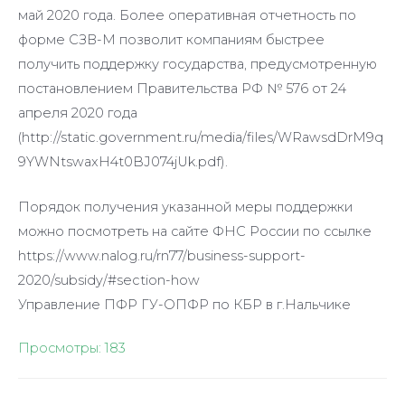
май 2020 года. Более оперативная отчетность по
форме СЗВ-М позволит компаниям быстрее
получить поддержку государства, предусмотренную
постановлением Правительства РФ № 576 от 24
апреля 2020 года
(http://static.government.ru/media/files/WRawsdDrM9q
9YWNtswaxH4t0BJ074jUk.pdf).
Порядок получения указанной меры поддержки
можно посмотреть на сайте ФНС России по ссылке
https://www.nalog.ru/rn77/business-support-
2020/subsidy/#section-how
Управление ПФР ГУ-ОПФР по КБР в г.Нальчике
Просмотры:
183