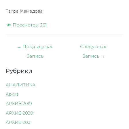
Таира Мамедова
Просмотры:
281
Навигация
←
Предыдущая
Следующая
по
Запись
Запись
→
записям
Рубрики
АНАЛИТИКА
Архив
АРХИВ 2019
АРХИВ 2020
АРХИВ 2021