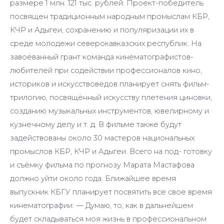
размере 1 млн. 121 тыс. рублей. Проект-победитель
посвящен традиционным народным промыслам КБР,
КЧР и Адыгеи, сохранению и популяризации их в
среде молодежи северокавказских республик. На
завоёванный грант команда кинематографистов-
любителей при содействии профессионалов кино,
историков и искусствоведов планирует снять фильм-
трилогию, посвящённый искусству плетения циновки,
созданию музыкальных инструментов, ювелирному и
кузнечному делу и т. д. В фильме также будут
задействованы около 30 мастеров национальных
промыслов КБР, КЧР и Адыгеи. Всего на под- готовку
и съёмку фильма по прогнозу Марата Мастафова
должно уйти около года. Ближайшее время
выпускник КБГУ планирует посвятить все свое время
кинематографии: — Думаю, то, как в дальнейшем
будет складываться моя жизнь в профессиональном