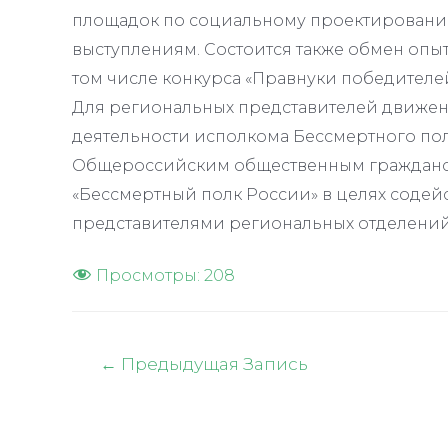
площадок по социальному проектировани
выступлениям. Состоится также обмен опы
том числе конкурса «Правнуки победителе
Для региональных представителей движен
деятельности исполкома Бессмертного по
Общероссийским общественным гражданс
«Бессмертный полк России» в целях содей
представителями региональных отделени
Просмотры:
208
Навигация
←
Предыдущая Запись
по
записям