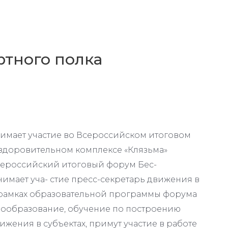
ртного полка
имает участие во Всероссийском итоговом
оздоровительном комплексе «Клязьма»
сероссийский итоговый форум Бес-
нимает уча- стие пресс-секретарь движения в
 рамках образовательной программы форума
дообразование, обучение по построению
жения в субъектах, примут участие в работе