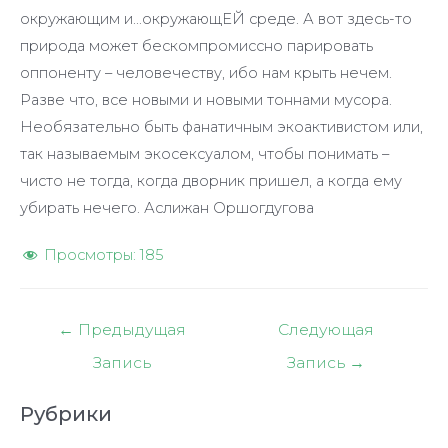
окружающим и…окружающЕЙ среде. А вот здесь-то
природа может бескомпромиссно парировать
оппоненту – человечеству, ибо нам крыть нечем.
Разве что, все новыми и новыми тоннами мусора.
Необязательно быть фанатичным экоактивистом или,
так называемым экосексуалом, чтобы понимать –
чисто не тогда, когда дворник пришел, а когда ему
убирать нечего. Аслижан Оршогдугова
Просмотры:
185
Навигация
←
Предыдущая
Следующая
по
Запись
Запись
→
записям
Рубрики