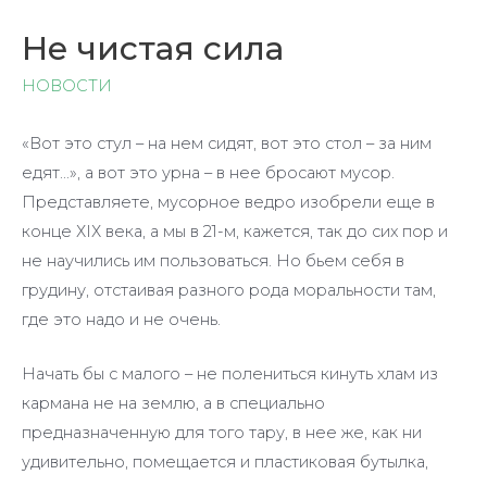
Не чистая сила
НОВОСТИ
«Вот это стул – на нем сидят, вот это стол – за ним
едят…», а вот это урна – в нее бросают мусор.
Представляете, мусорное ведро изобрели еще в
конце ХIХ века, а мы в 21-м, кажется, так до сих пор и
не научились им пользоваться. Но бьем себя в
грудину, отстаивая разного рода моральности там,
где это надо и не очень.
Начать бы с малого – не полениться кинуть хлам из
кармана не на землю, а в специально
предназначенную для того тару, в нее же, как ни
удивительно, помещается и пластиковая бутылка,