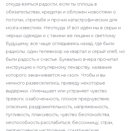
откуда взяться радости, если ты сплошь в
обязательствах, кредитах и обложен новостями о
потопах, стрельбе и прочих катастрофических для
мозга известиях. Неоткуда. И вот идём мы в серых и
чёрных одеждах и с такими же лицами к светлому
будущему, все чаще оглядываясь назад, где были
радиолы, один телевизор на квартал и серый хлеб, но
были радость и счастье. Буквально вчера прочитал
инструкцию к популярному лекарству, название
которого заканчивается на «зол». Чтобы и вы
немного развеселились, приведу некоторые
выдержки: «Уменьшает или устраняет чувство
тревоги, озабоченность, плохое предчувствие,
опасения, раздражительность, напряженность,
пугливость, плаксивость, чувство беспокойства,
неспособность расслабиться, бессонницу, страх,
депрессивное настроение, соматические