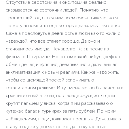
Отсутствие серотонина и окситоцина реально
сказывается на состоянии людей. Понятно, что
прошедший год дался нам всем очень тяжело, но я
не могу вспомнить года, которые давались нам легко.
Даже в пресловутые девяностые люди как-то жили с
надеждой, что все станет хорошо. Да оно и
становилось, иногда. Ненадолго. Как в песне из
фильма о Штирлице. Но потом какой-нибудь дефолт,
обмен денег, инфляция, девальвация и дальнейшая
акклиматизация к новым реалиям. Как же надо жить,
чтобы со щемящей тоской вспоминать о
тоталитарном режиме. И тут меня могло бы занести в
сравнительный анализ, но я воздержусь, хотя дети
крутят пальцем у виска, когда я им рассказываю о
кутежах, балах и турнирах за пять рублей. По моим
наблюдениям, люди доживают прошлым. Донашивают
старую одежду, доезжают когда-то купленные