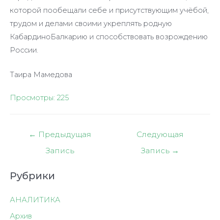
которой пообещали себе и присутствующим учёбой,
трудом и делами своими укреплять родную
КабардиноБалкарию и способствовать возрождению
России.
Таира Мамедова
Просмотры:
225
Навигация
←
Предыдущая
Следующая
по
Запись
Запись
→
записям
Рубрики
АНАЛИТИКА
Архив