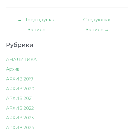
Навигация
←
Предыдущая
Следующая
по
Запись
Запись
→
записям
Рубрики
АНАЛИТИКА
Архив
АРХИВ 2019
АРХИВ 2020
АРХИВ 2021
АРХИВ 2022
АРХИВ 2023
АРХИВ 2024