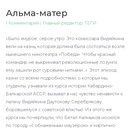
Альма-матер
1 Комментарий
/
Главный редактор
,
ТЕГИ
«Было хмурое, серое утро. Это комиссара Видяйкина
вели на казнь, которая должна была состояться возле
нынешнего кинотеатра «Победа». Чтобы красный
командир не выкрикивал революционные лозунги,
ему зашили рот суровыми нитками…». Этот эпизод
казни со всеми подробностями, о которых мы,
студенты, узнавали из курса истории Кабардино-
Балкарской АССР, вызывал в нас чувство ненависти к
палачу Видяйкина Даутокову-Серебрякову,
боровшемуся с советской властью. Из этого же
курса мы почерпнули, что Бетал Калмыков носился
по городу «с обнаженным маузером» и кирпично-