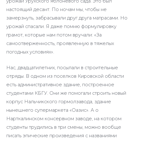
урожай Урухского яблоневого сада. Это был
настоящий десант. По ночам мы, чтобы не
замерзнуть, забрасывали друг друга матрасами. Но
урожай спасали. Я даже помню формулировку
грамот, которые нам потом вручали: «За
самоотверженность, проявленную в тяжелых
погодных условиях».
Нас, двадцатилетних, посылали в строительные
отряды. В одном из поселков Кировской области
есть административное здание, построенное
студентами КБГУ. Они же помогали строить новый
корпус Нальчикского гормолзавода, здание
нынешнего супермаркета «Оазис». А о
Нарткалинском консервном заводе, на котором
студенты трудились в три смены, можно вообще
писать эпические произведения с названиями