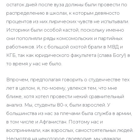
остаток дней после вуза должны были провести по
распределению в школах, к которым девяносто
процентов из них лирических чувств не испытывали.
Историки были особой кастой, поскольку именно
они пополняли ряды комсомольских и партийных
работников. Их с большой охотой брали в МВД и
КГБ, так как юридического факультета (слава Богу!) в
то время у нас не было.
Впрочем, предполагая говорить о студенчестве тех
лет в целом, я, по-моему, увлекся тем, что мне
ближе, хотя хотел провести некий сравнительный
анализ. Мы, студенты 80-х, были взрослей. У
большинства из нас за плечами была служба в армии,
в том числе и Афганистан. Поэтому нас и
воспринимали, как взрослых, самостоятельных людей.
Несмотря на некоторое своеволие, мы уважали