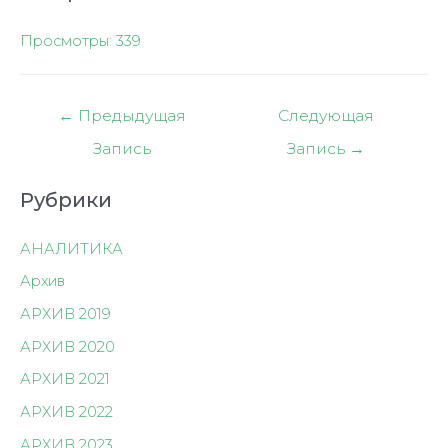
Просмотры:
339
Навигация
←
Предыдущая
Следующая
по
Запись
Запись
→
записям
Рубрики
АНАЛИТИКА
Архив
АРХИВ 2019
АРХИВ 2020
АРХИВ 2021
АРХИВ 2022
АРХИВ 2023