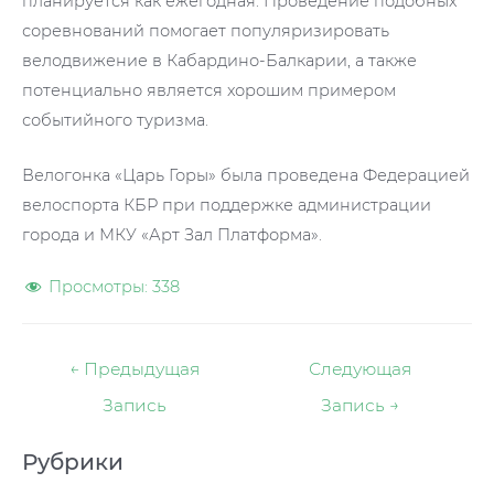
планируется как ежегодная. Проведение подобных
соревнований помогает популяризировать
велодвижение в Кабардино-Балкарии, а также
потенциально является хорошим примером
событийного туризма.
Велогонка «Царь Горы» была проведена Федерацией
велоспорта КБР при поддержке администрации
города и МКУ «Арт Зал Платформа».
Просмотры:
338
Навигация
←
Предыдущая
Следующая
по
Запись
Запись
→
записям
Рубрики