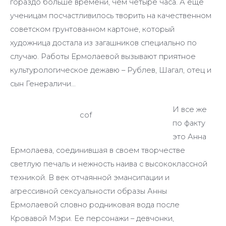
гораздо больше времени, чем четыре часа. А еще
ученицам посчастливилось творить на качественном
советском грунтованном картоне, который
художница достала из загашников специально по
случаю. Работы Ермолаевой вызывают приятное
культурологическое дежавю – Рублев, Шагал, отец и
сын Генераличи…
И все же
cof
по факту
это Анна
Ермолаева, соединившая в своем творчестве
светлую печаль и нежность наива с высококлассной
техникой. В век отчаянной эмансипации и
агрессивной сексуальности образы Анны
Ермолаевой словно родниковая вода после
Кровавой Мэри. Ее персонажи – девчонки,