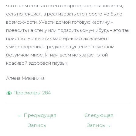
что в нем столько всего сокрыто, что, оказывается,
есть потенциал, а реализовать его просто не было
возможности. Унести домой готовую картину –
повесить на стену или подарить кому-нибудь – это так
приятно. Есть в этих мастер-классах элемент
умиротворения – редкое ощущение в суетном
безумном мире. И нам всем не хватает этой
красивой здоровой паузы».
Алена Мякинина
Просмотры:
284
Навигация
←
Предыдущая
Следующая
по
Запись
Запись
→
записям