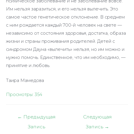
психическое заболевание и не заболевание вовсе.
Им нельзя заразиться, и его нельзя вылечить. Это
самое частое генетическое отклонение. В среднем
с ним рождается каждый 700-й человек на свете —
независимо от состояния здоровья, достатка, образа
жизни и страны проживания родителей. Детей с
синдромом Дауна «вылечить» нельзя, но им можно и
нужно помочь. Единственное, что им необходимо, —
принятие и любовь.
Таира Мамедова
Просмотры:
354
Навигация
←
Предыдущая
Следующая
по
Запись
Запись
→
записям