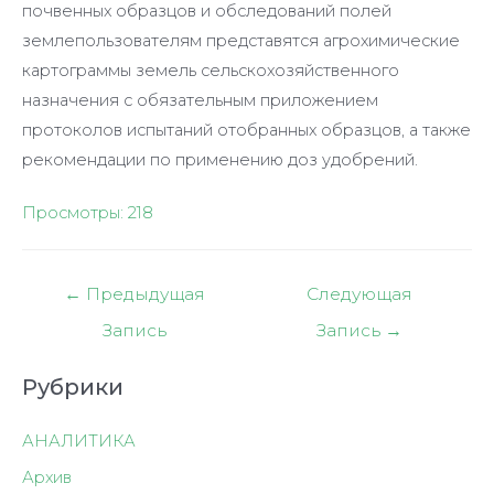
почвенных образцов и обследований полей
землепользователям представятся агрохимические
картограммы земель сельскохозяйственного
назначения с обязательным приложением
протоколов испытаний отобранных образцов, а также
рекомендации по применению доз удобрений.
Просмотры:
218
Навигация
←
Предыдущая
Следующая
по
Запись
Запись
→
записям
Рубрики
АНАЛИТИКА
Архив