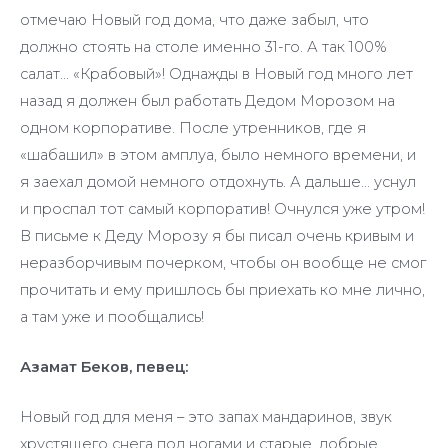
отмечаю Новый год дома, что даже забыл, что
должно стоять на столе именно 31-го. А так 100%
салат… «Крабовый»! Однажды в Новый год много лет
назад я должен был работать Дедом Морозом на
одном корпоративе. После утренников, где я
«шабашил» в этом амплуа, было немного времени, и
я заехал домой немного отдохнуть. А дальше… уснул
и проспал тот самый корпоратив! Очнулся уже утром!
В письме к Деду Морозу я бы писал очень кривым и
неразборчивым почерком, чтобы он вообще не смог
прочитать и ему пришлось бы приехать ко мне лично,
а там уже и пообщались!
Азамат Беков, певец:
Новый год для меня – это запах мандаринов, звук
хрустящего снега под ногами и старые, добрые