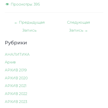
Просмотры:
395
Навигация
←
Предыдущая
Следующая
по
Запись
Запись
→
записям
Рубрики
АНАЛИТИКА
Архив
АРХИВ 2019
АРХИВ 2020
АРХИВ 2021
АРХИВ 2022
АРХИВ 2023