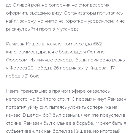
де Оливей рой, но соперник не смог вовремя
оформить въездную визу. Организаторы попытались
найти замену, но никто на коротком уведомлении не
рискнул выйти против Мухамеда.
Рамазан Кишев в полулегком весе (до 66,2
килограммов) дрался с бразильцем Фелипе
Фроесом. Их личные рекорды были примерно равны:
у Фроеса 20 побед в 26 поединках, у Кишева – 17
побед в 21 бою.
Найти трансляцию в прямом эфире оказалось
непросто, но бой того стоит. С первых минут Рамазан
потратил уйму сил, пытаясь уложить соперника на
канвас. В целом бой был равным. Фелипе преуспел в
стойке, Рамазан был сильнее в борьбе. Может быть я
субъективен, так как болел за Кишева, но итоговый