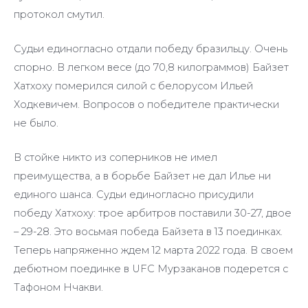
протокол смутил.
Судьи единогласно отдали победу бразильцу. Очень
спорно. В легком весе (до 70,8 килограммов) Байзет
Хатхоху померился силой с белорусом Ильей
Ходкевичем. Вопросов о победителе практически
не было.
В стойке никто из соперников не имел
преимущества, а в борьбе Байзет не дал Илье ни
единого шанса. Судьи единогласно присудили
победу Хатхоху: трое арбитров поставили 30-27, двое
– 29-28. Это восьмая победа Байзета в 13 поединках.
Теперь напряженно ждем 12 марта 2022 года. В своем
дебютном поединке в UFC Мурзаканов подерется с
Тафоном Нчакви.