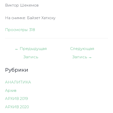
Виктор Шекемов
На снимке: Байзет Хатхоху
Просмотры:
318
Навигация
←
Предыдущая
Следующая
по
Запись
Запись
→
записям
Рубрики
АНАЛИТИКА
Архив
АРХИВ 2019
АРХИВ 2020