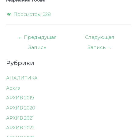
Просмотры:
228
Навигация
←
Предыдущая
Следующая
по
Запись
Запись
→
записям
Рубрики
АНАЛИТИКА
Архив
АРХИВ 2019
АРХИВ 2020
АРХИВ 2021
АРХИВ 2022