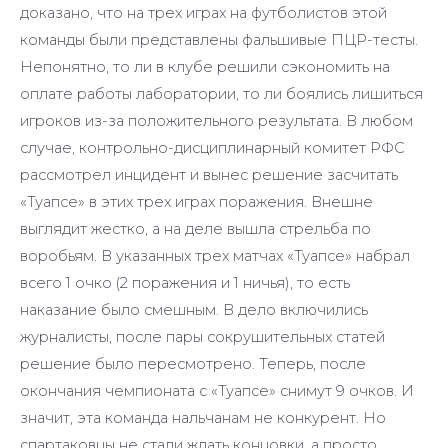
доказано, что на трех играх на футболистов этой
команды были представлены фальшивые ПЦР-тесты.
Непонятно, то ли в клубе решили сэкономить на
оплате работы лаборатории, то ли боялись лишиться
игроков из-за положительного результата. В любом
случае, контрольно-дисциплинарный комитет РФС
рассмотрел инцидент и вынес решение засчитать
«Туапсе» в этих трех играх поражения. Внешне
выглядит жестко, а на деле вышла стрельба по
воробьям. В указанных трех матчах «Туапсе» набрал
всего 1 очко (2 поражения и 1 ничья), то есть
наказание было смешным. В дело включились
журналисты, после пары сокрушительных статей
решение было пересмотрено. Теперь, после
окончания чемпионата с «Туапсе» снимут 9 очков. И
значит, эта команда нальчанам не конкурент. Но
спартаковцы не стали ждать концовки, а просто