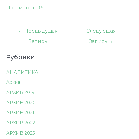
Просмотры:
196
Навигация
←
Предыдущая
Следующая
по
Запись
Запись
→
записям
Рубрики
АНАЛИТИКА
Архив
АРХИВ 2019
АРХИВ 2020
АРХИВ 2021
АРХИВ 2022
АРХИВ 2023