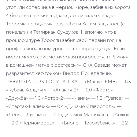
утопили соперника в Черном море, забив в их ворота
4 безответных мяча. Дважды отличился Севада
Торосян, по одному голу забили Хаким Кадыкоев (с
пенальти) и Темиркан Сундуков. Напомню, что в
прошлом туре Торосян забил свой первый гол на
профессиональном уровне, а теперь еще два. Если
имеет место арифметическая прогрессия, то 5 июня
в домашнем матче с ростовским СКА Севада может
разразиться хет-триком Виктор Понедельник
РЕЗУЛЬТАТЫ 33-ГО ТУРА: СКА — «Машук-КМВ» — 6:3
«Кубань Холдинг» — «Алания-2» — 5:0 «Форте» —
«Дружба» — 1:0 «Ротор-2» — «Чайка» — 1:8 «Туапсе» —
«Спартак-Нальчик» — 0:4 «Динамо Ставрополь» —
«Легион Динамо» — 0:1 «Динамо» Махачкала – «Анжи»
— 2:0 «Черноморец» — «Биолог-Новокубанск» — 2:2