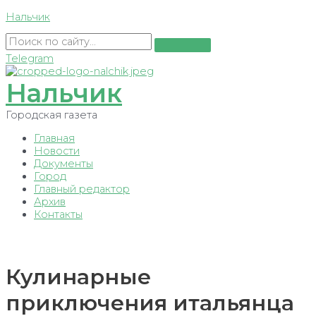
Перейти
Нальчик
к
содержимому
Telegram
Нальчик
Городская газета
Главная
Новости
Документы
Город
Главный редактор
Архив
Контакты
Кулинарные
приключения итальянца