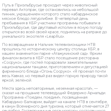
Путь в Приэльбрусье проходил через живописный
перевал Актопрак, где остановились на небольшой
пикник, украшением которого стало кабардинское
мясное блюдо лягурлибже. В четвёртый день
пребывания в КБР участники программы побывали в
Приэльбрусье, где двуглавый исполин в ясную погоду
открылся во всей своей красе, поднялись на ратраке до
уникального экоотеля «LeapRus».
По возвращении в Нальчик телевизионщики НТВ
прошлись по историческому центру столицы КБР, в
нашем знаменитом парке «Атажукинский сад». Ярким
финалом визита в КБР стало посещение ресторана
«Сосруко», где гостей порадовали зажигательными
национальными танцами, приготовлением и дегустацией
фирменного блюда «Огонь Сосруко». «Я проехал почти
весь Кавказ, но первый раз видел горную природу такой
яркой, зелёной.
Места здесь неповторимые, неземная красота!», —
сказал на прощание телеведущий Федерико Арнальди.
Программа «Поедем, поедим!», посвящённая
Кабардино-Балкарии, выйдет на канале НТВ в сентябре,
в канун Всемирного дня туризма, который отмечается 27
сентября. Гостеприимные организаторы состоявшихся