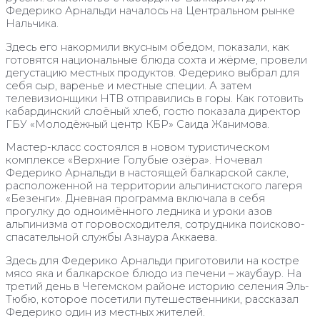
Федерико Арнальди началось на Центральном рынке
Нальчика.
Здесь его накормили вкусным обедом, показали, как
готовятся национальные блюда сохта и жёрме, провели
дегустацию местных продуктов. Федерико выбрал для
себя сыр, варенье и местные специи. А затем
телевизионщики НТВ отправились в горы. Как готовить
кабардинский слоёный хлеб, гостю показала директор
ГБУ «Молодёжный центр КБР» Саида Жанимова.
Мастер-класс состоялся в новом туристическом
комплексе «Верхние Голубые озёра». Ночевал
Федерико Арнальди в настоящей балкарской сакле,
расположенной на территории альпинистского лагеря
«Безенги». Дневная программа включала в себя
прогулку до одноимённого ледника и уроки азов
альпинизма от горовосходителя, сотрудника поисково-
спасательной службы Азнаура Аккаева.
Здесь для Федерико Арнальди приготовили на костре
мясо яка и балкарское блюдо из печени – жаубаур. На
третий день в Чегемском районе историю селения Эль-
Тюбю, которое посетили путешественники, рассказал
Федерико один из местных жителей.