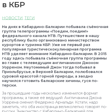
в КБР
НОВОСТИ
,
ТЕГИ
На днях в Кабардино-Балкарии побывала съёмочная
группа телепрограммы «Поедем, поедим!»
федерального канала НТВ. Путешествие в нашу
республику было организовано министерством
курортов и туризма КБР. Уже не первый раз
популярная туристическокулинарная программа
НТВ уделяет внимание Кабардино-Балкарии. В 2015
году здесь побывала съёмочная группа программы
во главе с телеведущим англичанином Джоном
Уорреном. Неутомимый Джон тогда побывал в
Приэльбрусье, в Верхней Балкарии, полюбовался
суровой красотой горной природы, а заодно
научился готовить балкарские хичины, гуся по-
терски.
За прошедшие годы несколько изменился формат
программы, а также её ведущий. Англичанина Джона
Уоррена сменил Федерико Арнальди. Кстати, надо
заметить, что оба иностранца великолепно говорят по-
русски. Знакомство с Кабардино-Балкарией для