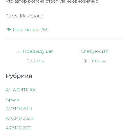
что автор романа ответила неоднозначно.
Таира Мамедова
Просмотры:
253
Навигация
←
Предыдущая
Следующая
по
Запись
Запись
→
записям
Рубрики
АНАЛИТИКА
Архив
АРХИВ 2019
АРХИВ 2020
АРХИВ 2021