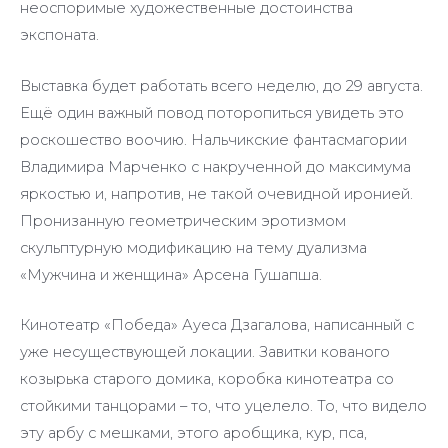
неоспоримые художественные достоинства
экспоната.
Выставка будет работать всего неделю, до 29 августа.
Ещё один важный повод поторопиться увидеть это
роскошество воочию. Нальчикские фантасмагории
Владимира Марченко с накрученной до максимума
яркостью и, напротив, не такой очевидной иронией.
Пронизанную геометрическим эротизмом
скульптурную модификацию на тему дуализма
«Мужчина и женщина» Арсена Гушапша.
Кинотеатр «Победа» Ауеса Дзагалова, написанный с
уже несуществующей локации. Завитки кованого
козырька старого домика, коробка кинотеатра со
стойкими танцорами – то, что уцелело. То, что видело
эту арбу с мешками, этого аробщика, кур, пса,