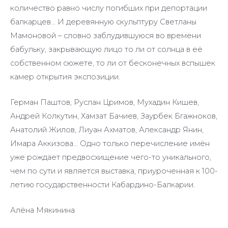
количество равно числу погибших при депортации
балкарцев… И деревянную скульптуру Светланы
Мамоновой – словно заблудившуюся во времени
бабульку, закрывающую лицо то ли от солнца в её
собственном сюжете, то ли от бесконечных вспышек
камер открытия экспозиции.
Герман Паштов, Руслан Цримов, Мухадин Кишев,
Андрей Колкутин, Хамзат Бачиев, Заурбек Бгажноков,
Анатолий Жилов, Лиуан Ахматов, Александр Янин,
Имара Аккизова… Одно только перечисление имён
уже рождает предвосхищение чего-то уникального,
чем по сути и является выставка, приуроченная к 100-
летию государственности Кабардино-Балкарии.
Алёна Мякинина