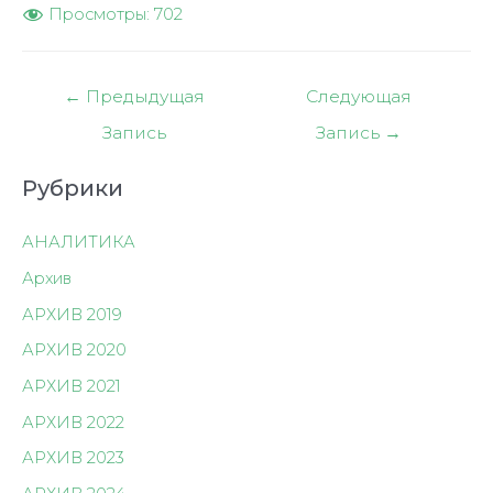
Просмотры:
702
Навигация
←
Предыдущая
Следующая
по
Запись
Запись
→
записям
Рубрики
АНАЛИТИКА
Архив
АРХИВ 2019
АРХИВ 2020
АРХИВ 2021
АРХИВ 2022
АРХИВ 2023