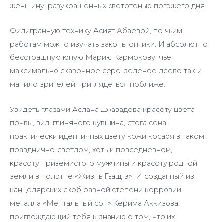
женщину, разукрашенных светотенью погожего дня.
Филигранную технику Асият Абаевой, по чьим
работам можно изучать законы оптики. И абсолютно
бесстрашную юную Марию Кармокову, чьё
максимально сказочное серо-зеленое древо так и
манило зрителей приглядеться поближе.
Увидеть глазами Аслана Джавадова красоту цвета
почвы, вил, глиняного кувшина, стога сена,
практически идентичных цвету кожи косаря в таком
празднично-светлом, хоть и повседневном, —
красоту приземистого мужчины и красоту родной
земли в полотне «Жизнь ГъащIэ». И созданный из
канцелярских скоб разной степени коррозии
металла «Ментальный сон» Керима Аккизова,
пригвождающий тебя к знанию о том, что их