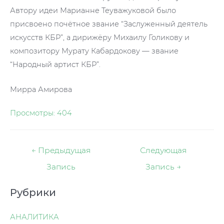
Автору идеи Марианне Теуважуковой было
присвоено почётное звание “Заслуженный деятель
искусств КБР”, а дирижёру Михаилу Голикову и
композитору Мурату Кабардокову — звание
“Народный артист КБР”.
Мирра Амирова
Просмотры:
404
Навигация
←
Предыдущая
Следующая
по
Запись
Запись
→
записям
Рубрики
АНАЛИТИКА