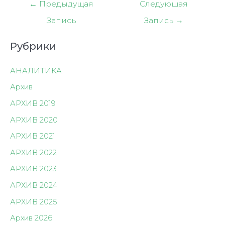
Навигация
←
Предыдущая
Следующая
по
Запись
Запись
→
записям
Рубрики
АНАЛИТИКА
Архив
АРХИВ 2019
АРХИВ 2020
АРХИВ 2021
АРХИВ 2022
АРХИВ 2023
АРХИВ 2024
АРХИВ 2025
Архив 2026