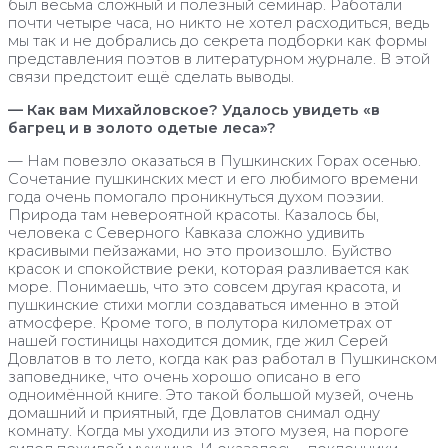
был весьма сложный и полезный семинар. Работали
почти четыре часа, но никто не хотел расходиться, ведь
мы так и не добрались до секрета подборки как формы
представления поэтов в литературном журнале. В этой
связи предстоит ещё сделать выводы.
— Как вам Михайловское? Удалось увидеть «в
багрец и в золото одетые леса»?
— Нам повезло оказаться в Пушкинских Горах осенью.
Сочетание пушкинских мест и его любимого времени
года очень помогало проникнуться духом поэзии.
Природа там невероятной красоты. Казалось бы,
человека с Северного Кавказа сложно удивить
красивыми пейзажами, но это произошло. Буйство
красок и спокойствие реки, которая разливается как
море. Понимаешь, что это совсем другая красота, и
пушкинские стихи могли создаваться именно в этой
атмосфере. Кроме того, в полутора километрах от
нашей гостиницы находится домик, где жил Серей
Довлатов в то лето, когда как раз работал в Пушкинском
заповеднике, что очень хорошо описано в его
одноимённой книге. Это такой большой музей, очень
домашний и приятный, где Довлатов снимал одну
комнату. Когда мы уходили из этого музея, на пороге