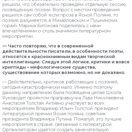
решили, что обязательно проведём отдельную сессию,
посвящённую поэзии. Вопрос с местом проведения
решился сам собой: если проза в Ясной Поляне, то
поэзия, разумеется, в Михайловском и Пушкинских
горах!» Марина Битокова поделилась с нами
впечатлениями о столь значимом литературном
мероприятии.
— Часто повторяю, что в современной
действительности писатели, в особенности поэты,
относятся к краснокнижным видам творческой
интеллигенции. Следуя этой логике, критики и вовсе
криптиды – мифологические существа,
существование которых возможно, но не доказано.
— Действительно, критиков, работающих с поэзией,
сегодня катастрофически мало. Именно поэтому
данному направлению была посвящена целая Школа.
Руководит проектом праправнучка Льва Николаевича
Анастасия Толстая. Активно участвует во всех
мероприятиях Владимир Ильич Толстой, президент
литературной премии Ясная поляна, советник
президента Владимира Путина. Пожалуй, это лучшие
мероприятия в стране, связанные с литературой.
Организаторам удаётся создать замечательную