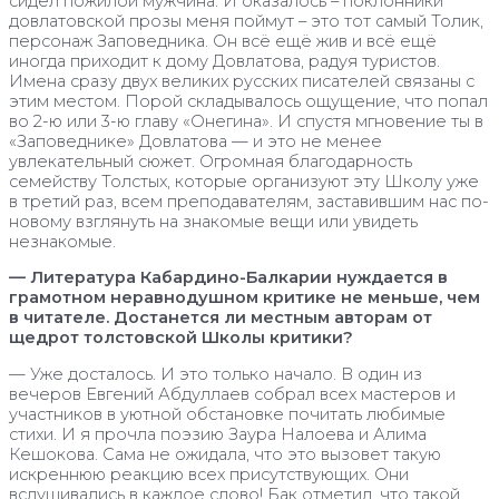
сидел пожилой мужчина. И оказалось – поклонники
довлатовской прозы меня поймут – это тот самый Толик,
персонаж Заповедника. Он всё ещё жив и всё ещё
иногда приходит к дому Довлатова, радуя туристов.
Имена сразу двух великих русских писателей связаны с
этим местом. Порой складывалось ощущение, что попал
во 2-ю или 3-ю главу «Онегина». И спустя мгновение ты в
«Заповеднике» Довлатова — и это не менее
увлекательный сюжет. Огромная благодарность
семейству Толстых, которые организуют эту Школу уже
в третий раз, всем преподавателям, заставившим нас по-
новому взглянуть на знакомые вещи или увидеть
незнакомые.
— Литература Кабардино-Балкарии нуждается в
грамотном неравнодушном критике не меньше, чем
в читателе. Достанется ли местным авторам от
щедрот толстовской Школы критики?
— Уже досталось. И это только начало. В один из
вечеров Евгений Абдуллаев собрал всех мастеров и
участников в уютной обстановке почитать любимые
стихи. И я прочла поэзию Заура Налоева и Алима
Кешокова. Сама не ожидала, что это вызовет такую
искреннюю реакцию всех присутствующих. Они
вслушивались в каждое слово! Бак отметил, что такой