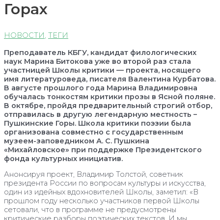
Горах
НОВОСТИ
,
ТЕГИ
Преподаватель КБГУ, кандидат филологических
наук Марина Битокова уже во второй раз стала
участницей Школы критики — проекта, носящего
имя литературоведа, писателя Валентина Курбатова.
В августе прошлого года Марина Владимировна
обучалась тонкостям критики прозы в Ясной поляне.
В октябре, пройдя предварительный строгий отбор,
отправилась в другую легендарную местность –
Пушкинские Горы. Школа критики поэзии была
организована совместно с государственным
музеем-заповедником А. С. Пушкина
«Михайловское» при поддержке Президентского
фонда культурных инициатив.
Анонсируя проект, Владимир Толстой, советник
президента России по вопросам культуры и искусства,
один из идейных вдохновителей Школы, заметил: «В
прошлом году несколько участников первой Школы
сетовали, что в программе не предусмотрены
критические разборы поэтических текстов. И мы