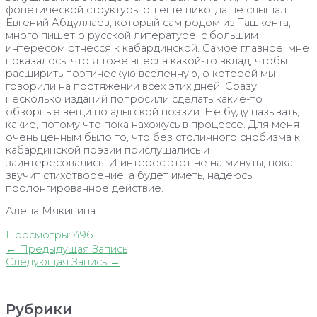
фонетической структуры он ещё никогда не слышал.
Евгений Абдуллаев, который сам родом из Ташкента,
много пишет о русской литературе, с большим
интересом отнесся к кабардинской. Самое главное, мне
показалось, что я тоже внесла какой-то вклад, чтобы
расширить поэтическую вселенную, о которой мы
говорили на протяжении всех этих дней. Сразу
несколько изданий попросили сделать какие-то
обзорные вещи по адыгской поэзии. Не буду называть,
какие, потому что пока нахожусь в процессе. Для меня
очень ценным было то, что без столичного снобизма к
кабардинской поэзии прислушались и
заинтересовались. И интерес этот не на минуты, пока
звучит стихотворение, а будет иметь, надеюсь,
пролонгированное действие.
Алёна Мякинина
Просмотры:
496
Навигация
←
Предыдущая Запись
по
Следующая Запись
→
записям
Рубрики