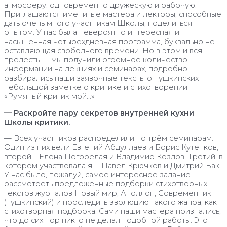
атмосферу: одновременно дружескую и рабочую.
Приглашаются именитые мастера и лекторы, способные
дать очень много участникам Школы, поделиться
опытом. У нас была невероятно интересная и
насыщенная четырёхдневная программа, буквально не
оставляющая свободного времени. Но в этом и вся
прелесть — мы получили огромное количество
информации на лекциях и семинарах, подробно
разбирались наши заявочные тексты о пушкинских
небольшой заметке о критике и стихотворении
«Румяный критик мой…»
— Раскройте пару секретов внутренней кухни
Школы критики.
— Всех участников распределили по трём семинарам.
Один из них вели Евгений Абдуллаев и Борис Кутенков,
второй – Елена Погорелая и Владимир Козлов. Третий, в
котором участвовала я, – Павел Крючков и Дмитрий Бак.
У нас было, пожалуй, самое интересное задание –
рассмотреть предложенные подборки стихотворных
текстов журналов Новый мир, Аполлон, Современник
(пушкинский) и проследить эволюцию такого жанра, как
стихотворная подборка. Сами наши мастера признались,
что до сих пор никто не делал подобной работы. Это