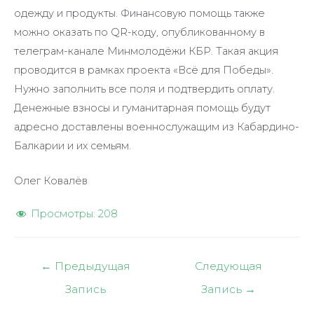
одежду и продукты. Финансовую помощь также
можно оказать по QR-коду, опубликованному в
телеграм-канале Минмолодёжи КБР. Такая акция
проводится в рамках проекта «Всё для Победы».
Нужно заполнить все поля и подтвердить оплату.
Денежные взносы и гуманитарная помощь будут
адресно доставлены военнослужащим из Кабардино-
Балкарии и их семьям.
Олег Ковалёв
Просмотры:
208
Навигация
←
Предыдущая
Следующая
по
Запись
Запись
→
записям