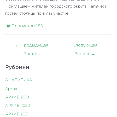
Приглашаем жителей городского округа Нальчик и
гостей столицы принять участие.
Просмотры:
185
Навигация
←
Предыдущая
Следующая
по
Запись
Запись
→
записям
Рубрики
АНАЛИТИКА
Архив
АРХИВ 2019
АРХИВ 2020
АРХИВ 2021