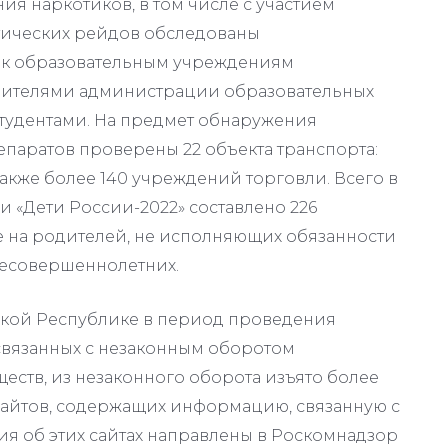
ия наркотиков, в том числе с участием
тических рейдов обследованы
 к образовательным учреждениям
вителями администрации образовательных
тудентами. На предмет обнаружения
епаратов проверены 22 объекта транспорта:
 также более 140 учреждений торговли. Всего в
 «Дети России-2022» составлено 226
е на родителей, не исполняющих обязанности
несовершеннолетних.
кой Республике в период проведения
связанных с незаконным оборотом
еств, из незаконного оборота изъято более
-сайтов, содержащих информацию, связанную с
я об этих сайтах направлены в Роскомнадзор