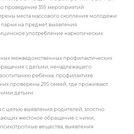
но проведение 359 мероприятий
ерены места массового скопления молодёжи:
и парки на предмет выявления
ицинское употребление наркотических
ксных межведомственных профилактических
бращения с детьми, ненадлежащего
воспитанию ребёнка, профилактике
их проверены 295 семей, где проживают
ними детьми.
а с целью выявления родителей, злостно
кающих жестокое обращение с ними,
 психотропные вещества, выявления