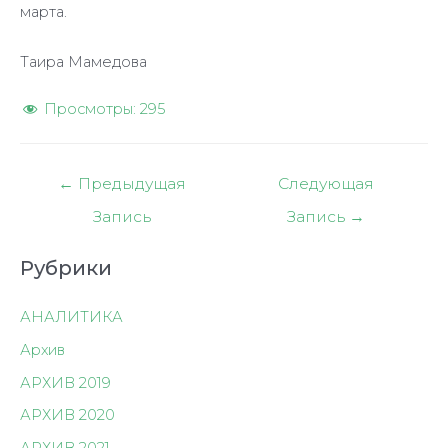
марта.
Таира Мамедова
Просмотры:
295
Навигация
←
Предыдущая
Следующая
по
Запись
Запись
→
записям
Рубрики
АНАЛИТИКА
Архив
АРХИВ 2019
АРХИВ 2020
АРХИВ 2021