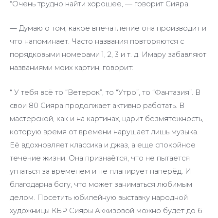
“Очень трудно найти хорошее, — говорит Сияра.
— Думаю о том, какое впечатление она производит и
что напоминает. Часто названия повторяются с
порядковыми номерами 1, 2, 3 и т. д. Имару забавляют
названиями моих картин, говорит:
“ У тебя всё то “Ветерок”, то “Утро”, то “Фантазия”. В
свои 80 Сияра продолжает активно работать. В
мастерской, как и на картинах, царит безмятежность,
которую время от времени нарушает лишь музыка.
Её вдохновляет классика и джаз, а еще спокойное
течение жизни. Она признаётся, что не пытается
угнаться за временем и не планирует наперёд. И
благодарна богу, что может заниматься любимым
делом. Посетить юбилейную выставку народной
художницы КБР Сияры Аккизовой можно будет до 6