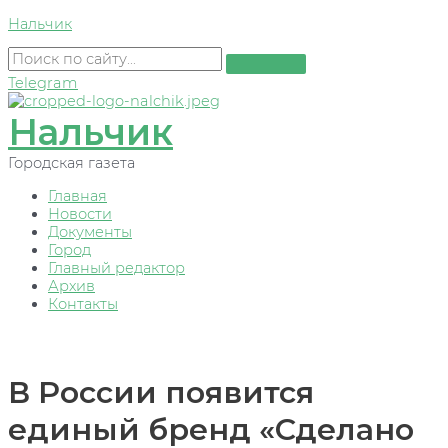
Перейти
Нальчик
к
содержимому
Telegram
Нальчик
Городская газета
Главная
Новости
Документы
Город
Главный редактор
Архив
Контакты
В России появится
единый бренд «Сделано