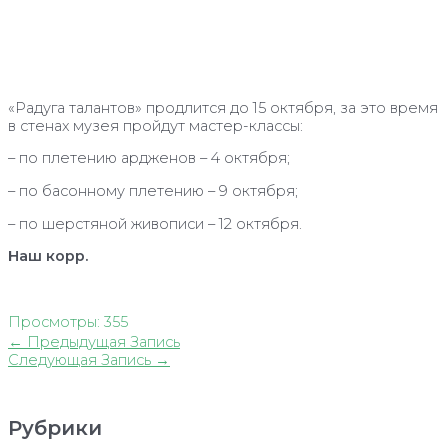
«Радуга талантов» продлится до 15 октября, за это время
в стенах музея пройдут мастер-классы:
– по плетению ардженов – 4 октября;
– по басонному плетению – 9 октября;
– по шерстяной живописи – 12 октября.
Наш корр.
Просмотры:
355
Навигация
←
Предыдущая Запись
по
Следующая Запись
→
записям
Рубрики