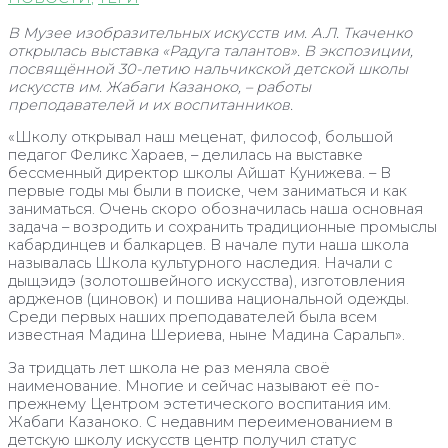
В Музее изобразительных искусств им. А.Л. Ткаченко
открылась выставка «Радуга талантов». В экспозиции,
посвящённой 30-летию нальчикской детской школы
искусств им. Жабаги Казаноко, – работы
преподавателей и их воспитанников.
«Школу открывал наш меценат, философ, большой
педагог Феликс Хараев, – делилась на выставке
бессменный директор школы Айшат Кунижева. – В
первые годы мы были в поиске, чем заниматься и как
заниматься. Очень скоро обозначилась наша основная
задача – возродить и сохранить традиционные промыслы
кабардинцев и балкарцев. В начале пути наша школа
называлась Школа культурного наследия. Начали с
дыщэидэ (золотошвейного искусства), изготовления
ардженов (циновок) и пошива национальной одежды.
Среди первых наших преподавателей была всем
известная Мадина Шериева, ныне Мадина Саральп».
За тридцать лет школа не раз меняла своё
наименование. Многие и сейчас называют её по-
прежнему Центром эстетического воспитания им.
Жабаги Казаноко. С недавним переименованием в
детскую школу искусств центр получил статус