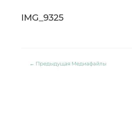
IMG_9325
Навигация
←
Предыдущая Медиафайлы
по
записям