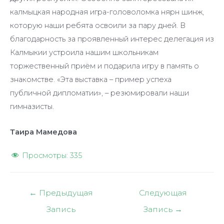
калмыцкая народная игра-головоломка нярн шинж,
которую наши ребята освоили за пару дней. В
благодарность за проявленный интерес делегация из
Калмыкии устроила нашим школьникам
торжественный приём и подарила игру в память о
знакомстве. «Эта выставка – пример успеха
публичной дипломатии», – резюмировали наши
гимназисты.
Таира Мамедова
Просмотры:
335
Навигация
←
Предыдущая
Следующая
по
Запись
Запись
→
записям