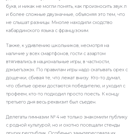
букв, и никак не могли понять, как произносить звук л
и более сложные двузначные, объясняя это тем, что
не слышат разницы. Многие находили сходство
кабардинского языка с французским.
Также, к удивлению школьников, несмотря на
наличие у всех смартфонов, гости с азартом
втягивались в национальные игры, в частности,
дэкъегъэжэх. По правилам игры надо скатывать орех с
дощечки, сбивая те, что лежат внизу. Кто-то думал,
что сбитые орехи достаются победителю, и уходил с
трофеем, кто-то подходил просто поесть. К концу
третьего дня весь реквизит был съеден.
Делегаты гимназии № 4 не только знакомили публику
с родной культурой, но и охотно посещали стенды
других республик. Особенно заинтересовала их