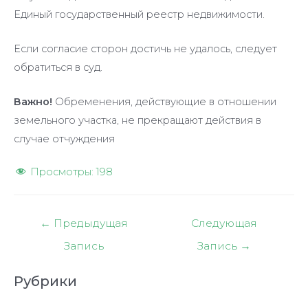
Единый государственный реестр недвижимости.
Если согласие сторон достичь не удалось, следует
обратиться в суд.
Важно!
Обременения, действующие в отношении
земельного участка, не прекращают действия в
случае отчуждения
Просмотры:
198
Навигация
←
Предыдущая
Следующая
по
Запись
Запись
→
записям
Рубрики