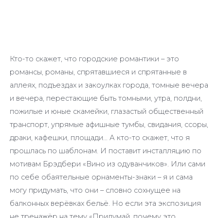
Кто-то скажет, что городские романтики – это
романсы, романы, спрятавшиеся и спрятанные в
аллеях, подъездах и закоулках города, томные вечера
и вечера, перестающие быть томными, утра, полдни,
пожилые и юные скамейки, глазастый общественный
транспорт, упрямые афишные тумбы, свидания, ссоры,
драки, кафешки, площади… А кто-то скажет, что я
прошлась по шаблонам. И поставит инсталляцию по
мотивам Брэдбери «Вино из одуванчиков». Или сами
по себе обаятельные орнаменты-знаки – я и сама
могу придумать, что они – словно сохнущее на
балконных верёвках бельё. Но если эта экспозиция
не тренажёр на тему «Придумай, почему это