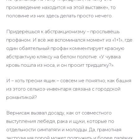
произведение находится на этой выставке», то
половине из них здесь делать просто нечего.
Придерёшься к абстракционизму – прослывёшь
профаном. И всё же вспоминался момент из «1+1», где
один обаятельный профан комментирует красную
абстрактную кляксу на белом полотне: «У чувака
кровь пошла из носа, и он просит тридцатку?».
И – хоть тресни ящик – совсем не понятно, как башня
из этого сельхоз-инвентаря связана с городской
романтикой?
Вернисаж вызвал досаду, как от совместного
выступления лебедя, рака и щуки, которые по
отдельности симпатяги и молодцы. Да, грамотная
экспозиция порой может подружить и более далёких