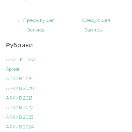
Навигация
←
Предыдущая
Следующая
по
Запись
Запись
→
записям
Рубрики
АНАЛИТИКА
Архив
АРХИВ 2019
АРХИВ 2020
АРХИВ 2021
АРХИВ 2022
АРХИВ 2023
АРХИВ 2024