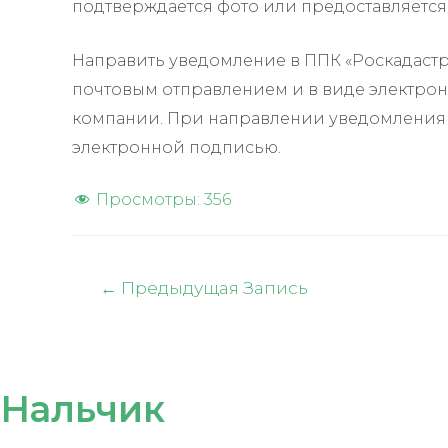
подтверждается фото или предоставляется
Направить уведомление в ППК «Роскадастр
почтовым отправлением и в виде электрон
компании. При направлении уведомления в
электронной подписью.
Просмотры:
356
Навигация
←
Предыдущая Запись
по
записям
Нальчик