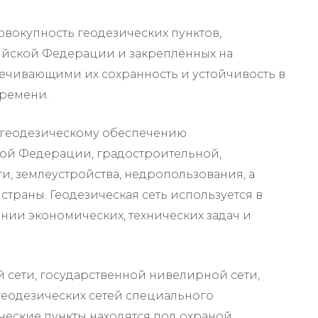
совокупность геодезических пунктов,
ийской Федерации и закреплённых на
ечивающими их сохранность и устойчивость в
времени.
о геодезическому обеспечению
ой Федерации, градостроительной,
и, землеустройства, недропользования, а
страны. Геодезическая сеть используется в
нии экономических, технических задач и
 сети, государственной нивелирной сети,
геодезических сетей специального
ческие пункты находятся под охраной